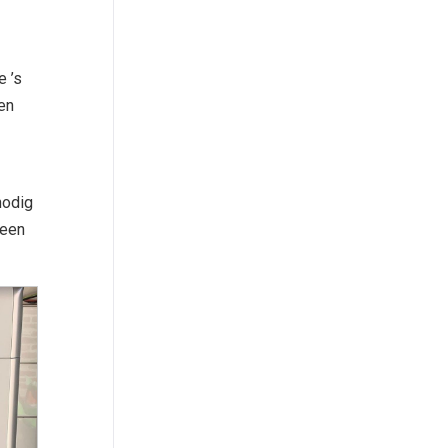
e ’s
een
nodig
 een