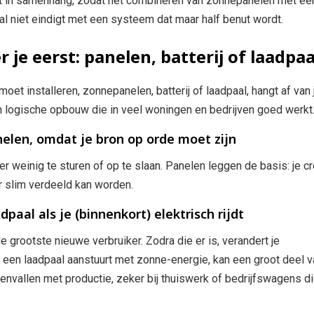
it in samenhang, zodat het combineren van zonnepanelen met ee
aal niet eindigt met een systeem dat maar half benut wordt.
r je eerst: panelen, batterij of laadpaa
moet installeren, zonnepanelen, batterij of laadpaal, hangt af van 
een logische opbouw die in veel woningen en bedrijven goed werkt
nelen, omdat je bron op orde moet zijn
er weinig te sturen of op te slaan. Panelen leggen de basis: je c
er slim verdeeld kan worden.
paal als je (binnenkort) elektrisch rijdt
e grootste nieuwe verbruiker. Zodra die er is, verandert je
een laadpaal aanstuurt met zonne-energie, kan een groot deel v
envallen met productie, zeker bij thuiswerk of bedrijfswagens d