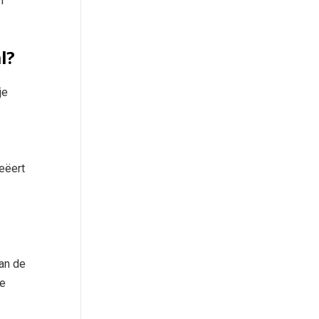
n
l?
je
.
reëert
an de
ie