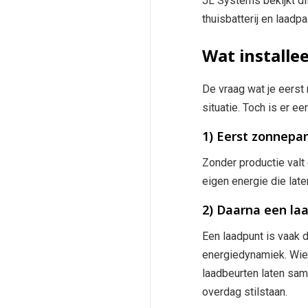
JL Systems bekijkt d
thuisbatterij en laadp
Wat installee
De vraag wat je eerst 
situatie. Toch is er 
1) Eerst zonnepa
Zonder productie valt 
eigen energie die lat
2) Daarna een laad
Een laadpunt is vaak d
energiedynamiek. Wie 
laadbeurten laten sam
overdag stilstaan.