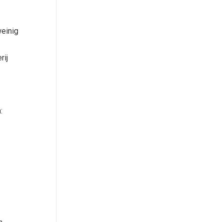
weinig
rij
: