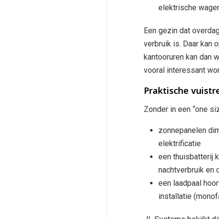
elektrische wage
Een gezin dat overdag
verbruik is. Daar kan
kantooruren kan dan w
vooral interessant wo
Praktische vuistr
Zonder in een “one siz
zonnepanelen dime
elektrificatie
een thuisbatterij 
nachtverbruik en
een laadpaal hoort
installatie (mono