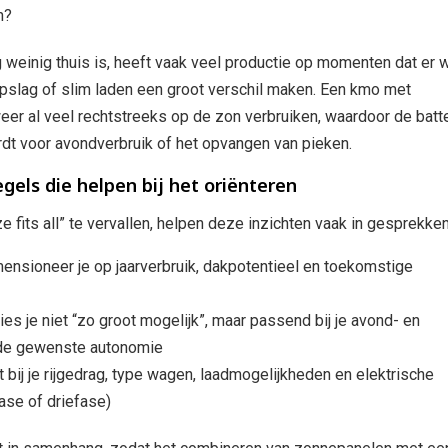
n?
 weinig thuis is, heeft vaak veel productie op momenten dat er 
 opslag of slim laden een groot verschil maken. Een kmo met
eer al veel rechtstreeks op de zon verbruiken, waardoor de batte
rdt voor avondverbruik of het opvangen van pieken.
egels die helpen bij het oriënteren
e fits all” te vervallen, helpen deze inzichten vaak in gesprekken
nsioneer je op jaarverbruik, dakpotentieel en toekomstige
kies je niet “zo groot mogelijk”, maar passend bij je avond- en
 de gewenste autonomie
 bij je rijgedrag, type wagen, laadmogelijkheden en elektrische
fase of driefase)