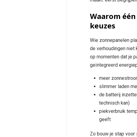
Waarom één t
keuzes
Wie zonnepanelen plaat
de verhoudingen niet k
op momenten dat je pa
geïntegreerd energiepa
meer zonnestroom 
slimmer laden met
de batterij inzet
technisch kan)
piekverbruik temp
geeft
Zo bouw je stap voor 