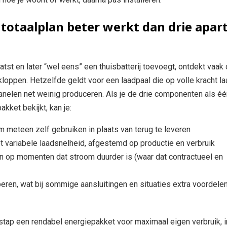
otaalplan beter werkt dan drie apar
st en later “wel eens” een thuisbatterij toevoegt, ontdekt vaak 
loppen. Hetzelfde geldt voor een laadpaal die op volle kracht la
nelen net weinig produceren. Als je de drie componenten als éé
kket bekijkt, kan je:
meteen zelf gebruiken in plaats van terug te leveren
 variabele laadsnelheid, afgestemd op productie en verbruik
ten op momenten dat stroom duurder is (waar dat contractueel en
eren, wat bij sommige aansluitingen en situaties extra voordele
stap een rendabel energiepakket voor maximaal eigen verbruik, i