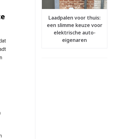
te
Laadpalen voor thuis:
een slimme keuze voor
elektrische auto-
eigenaren
dat
adt
n
n
n