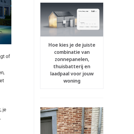
Hoe kies je de juiste
combinatie van
gt of
zonnepanelen,
thuisbatterij en
en,
laadpaal voor jouw
woning
et
 je
L