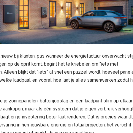
nieuw bij klanten, pas wanneer de energiefactuur onverwacht stij
en op de oprit komt, begint het te kriebelen om “iets met
 Alleen blijkt dat “iets” al snel een puzzel wordt: hoeveel panel
 welke laadpaal, en vooral, hoe laat je alles samenwerken zodat h
 hoe je zonnepanelen, batterijopslag en een laadpunt slim op elkaar
e aankopen, maar als één systeem dat je eigen verbruik verhoogt,
laagt en je investering beter laat renderen. Dat is precies waar J
rvaring in hernieuwbare energie en totaalprojecten, het verschil
 hoe je woont of werkt, daarna pas installeren.