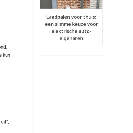
Laadpalen voor thuis:
een slimme keuze voor
elektrische auto-
eigenaren
ond.
e kun
uit”,