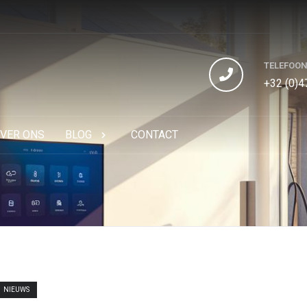
TELEFOO
+32 (0)4
VER ONS
BLOG
CONTACT
NIEUWS