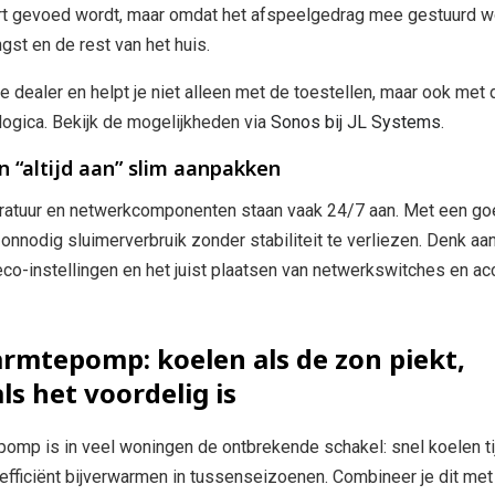
art gevoed wordt, maar omdat het afspeelgedrag mee gestuurd w
st en de rest van het huis.
 dealer en helpt je niet alleen met de toestellen, maar ook met 
glogica. Bekijk de mogelijkheden via
Sonos bij JL Systems
.
n “altijd aan” slim aanpakken
paratuur en netwerkcomponenten staan vaak 24/7 aan. Met een g
 onnodig sluimerverbruik zonder stabiliteit te verliezen. Denk aa
co-instellingen en het juist plaatsen van netwerkswitches en a
rmtepomp: koelen als de zon piekt,
s het voordelig is
omp is in veel woningen de ontbrekende schakel: snel koelen t
 efficiënt bijverwarmen in tussenseizoenen. Combineer je dit met