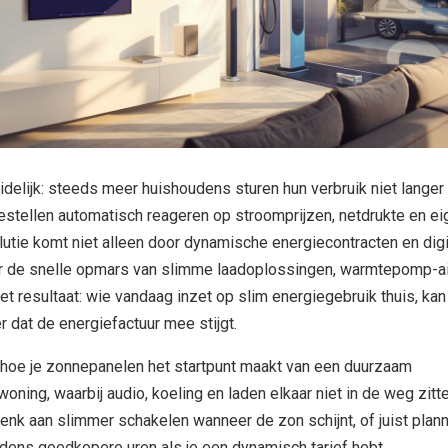
idelijk: steeds meer huishoudens sturen hun verbruik niet langer
oestellen automatisch reageren op stroomprijzen, netdrukte en ei
lutie komt niet alleen door dynamische energiecontracten en digi
r de snelle opmars van slimme laadoplossingen, warmtepomp-ai
t resultaat: wie vandaag inzet op slim energiegebruik thuis, kan
 dat de energiefactuur mee stijgt.
we hoe je zonnepanelen het startpunt maakt van een duurzaam
oning, waarbij audio, koeling en laden elkaar niet in de weg zitte
k aan slimmer schakelen wanneer de zon schijnt, of juist plan
jdens goedkopere uren als je een dynamisch tarief hebt.