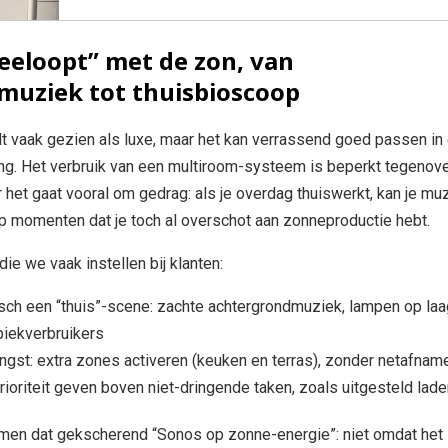
eeloopt” met de zon, van
muziek tot thuisbioscoop
 vaak gezien als luxe, maar het kan verrassend goed passen in
g. Het verbruik van een multiroom-systeem is beperkt tegenov
r het gaat vooral om gedrag: als je overdag thuiswerkt, kan je mu
p momenten dat je toch al overschot aan zonneproductie hebt.
die we vaak instellen bij klanten:
sch een “thuis”-scene: zachte achtergrondmuziek, lampen op laa
piekverbruikers
ngst: extra zones activeren (keuken en terras), zonder netafnam
prioriteit geven boven niet-dringende taken, zoals uitgesteld lad
en dat gekscherend “Sonos op zonne-energie”: niet omdat het