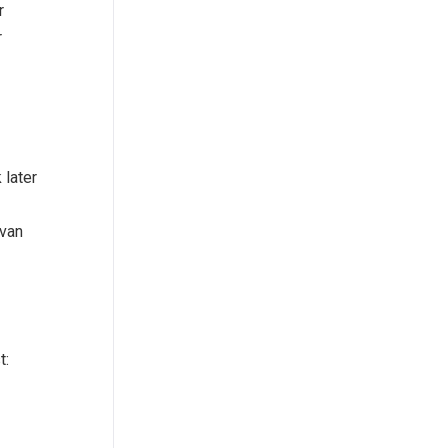
r
r
 later
 van
t: