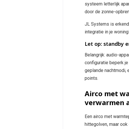
systeem letterlijk ap
door de zonne-opbreng
JL Systems is erkende
integratie in je wonin
Let op: standby e
Belangrijk: audio-ap
configuratie beperk je
geplande nachtmodi, e
points.
Airco met wa
verwarmen al
Een airco met warmtep
hittegolven, maar ook