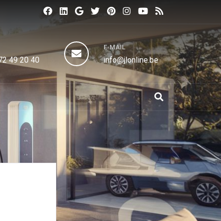
N
E-MAIL
72 49 20 40
info@jlonline.be