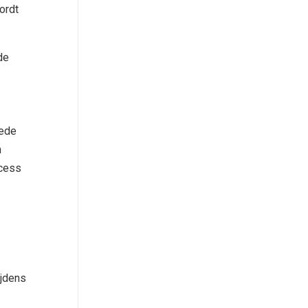
ordt
de
oede
n
ccess
ijdens