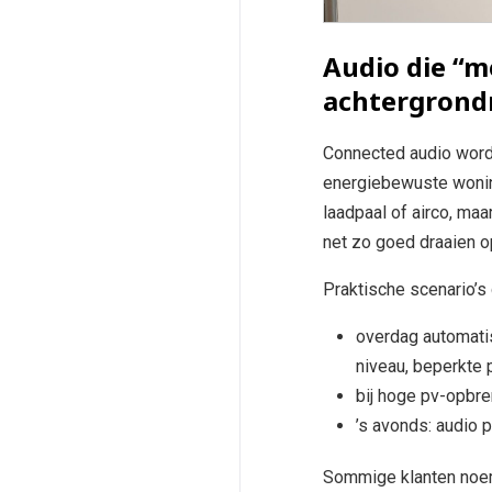
Audio die “m
achtergrond
Connected audio wordt
energiebewuste wonin
laadpaal of airco, maa
net zo goed draaien o
Praktische scenario’s 
overdag automati
niveau, beperkte 
bij hoge pv-opbre
’s avonds: audio 
Sommige klanten noem