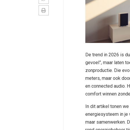
De trend in 2026 is du
gevoel”, maar laten t
zonproductie. Die evo
meters, maar ook doo
en connected audio. He
comfort winnen zonder
In dit artikel tonen 
energiesysteem in je w
maar samenwerken. Den
rond energiebeheer ti