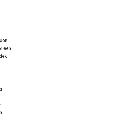
 een
er een
ziek
g
e
en