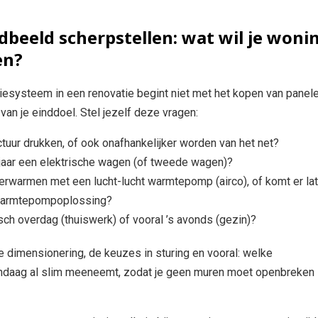
ndbeeld scherpstellen: wat wil je woni
en?
iesysteem in een renovatie begint niet met het kopen van panele
an je einddoel. Stel jezelf deze vragen:
actuur drukken, of ook onafhankelijker worden van het net?
jaar een elektrische wagen (of tweede wagen)?
verwarmen met een lucht-lucht warmtepomp (airco), of komt er lat
warmtepompoplossing?
isch overdag (thuiswerk) of vooral ’s avonds (gezin)?
e dimensionering, de keuzes in sturing en vooral: welke
andaag al slim meeneemt, zodat je geen muren moet openbreken