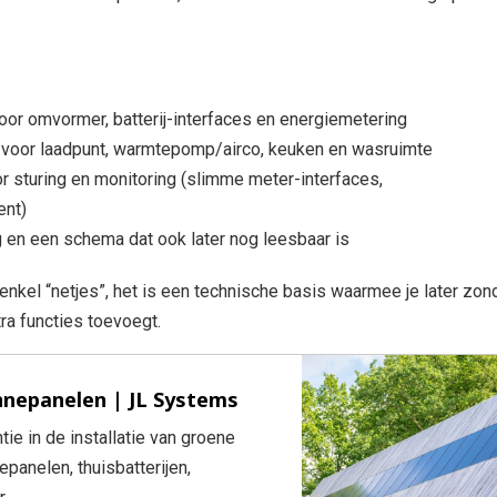
voor omvormer, batterij-interfaces en energiemetering
 voor laadpunt, warmtepomp/airco, keuken en wasruimte
r sturing en monitoring (slimme meter-interfaces,
nt)
ng en een schema dat ook later nog leesbaar is
enkel “netjes”, het is een technische basis waarmee je later zon
ra functies toevoegt.
nnepanelen | JL Systems
ntie in de installatie van groene
panelen, thuisbatterijen,