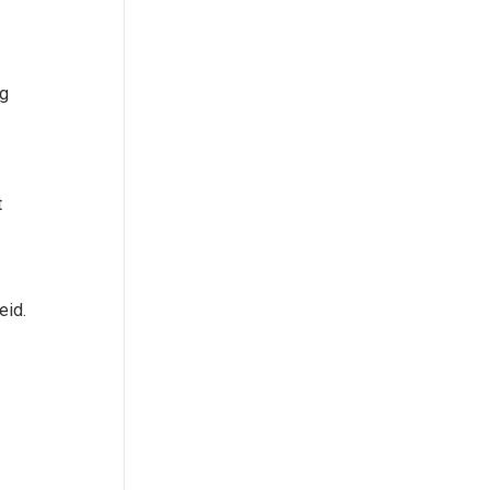
ng
t
eid.