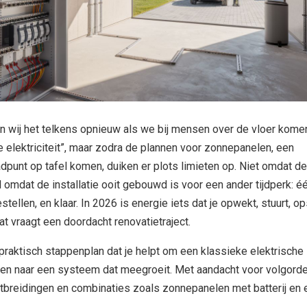
 wij het telkens opnieuw als we bij mensen over de vloer kome
e elektriciteit”, maar zodra de plannen voor zonnepanelen, een
aadpunt op tafel komen, duiken er plots limieten op. Niet omdat de
l omdat de installatie ooit gebouwd is voor een ander tijdperk: é
stellen, en klaar. In 2026 is energie iets dat je opwekt, stuurt, op
dat vraagt een doordacht renovatietraject.
 praktisch stappenplan dat je helpt om een klassieke elektrische
wen naar een systeem dat meegroeit. Met aandacht voor volgorde
uitbreidingen en combinaties zoals zonnepanelen met batterij en 