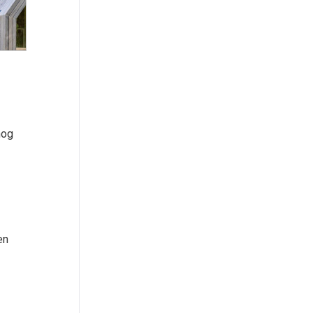
n
nog
en