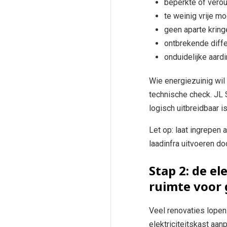
beperkte of vero
te weinig vrije mo
geen aparte kring
ontbrekende diffe
onduidelijke aard
Wie energiezuinig wil
technische check. JL S
logisch uitbreidbaar is
Let op: laat ingrepen 
laadinfra uitvoeren do
Stap 2: de e
ruimte voor 
Veel renovaties lopen v
elektriciteitskast aa