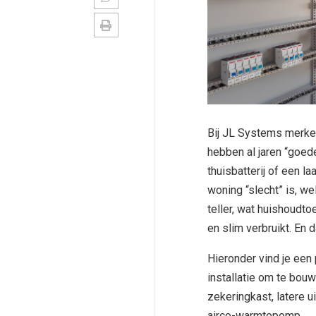
Bij JL Systems merken
hebben al jaren “goed
thuisbatterij of een l
woning “slecht” is, we
teller, wat huishoudtoe
en slim verbruikt. En 
Hieronder vind je een
installatie om te bou
zekeringkast, latere 
airco-warmtepomp.