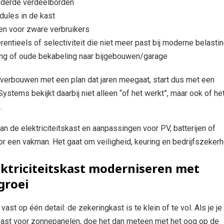
uderde verdeelborden
dules in de kast
en voor zware verbruikers
rentieels of selectiviteit die niet meer past bij moderne belasti
ing of oude bekabeling naar bijgebouwen/garage
 verbouwen met een plan dat jaren meegaat, start dus met een
ystems bekijkt daarbij niet alleen “of het werkt”, maar ook of he
.
aan de elektriciteitskast en aanpassingen voor PV, batterijen of
or een vakman. Het gaat om veiligheid, keuring en bedrijfszekerh
lektriciteitskast moderniseren met
groei
ast op één detail: de zekeringkast is te klein of te vol. Als je je
npast voor zonnepanelen, doe het dan meteen met het oog op de