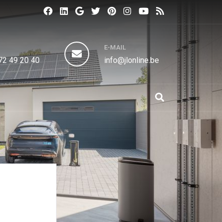
N
E-MAIL
72 49 20 40
info@jlonline.be