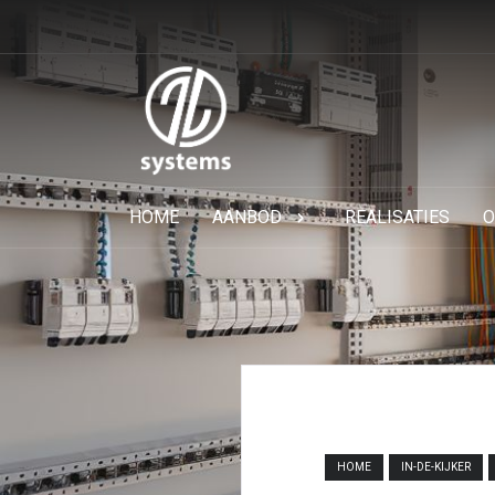
HOME
AANBOD
REALISATIES
O
HOME
IN-DE-KIJKER