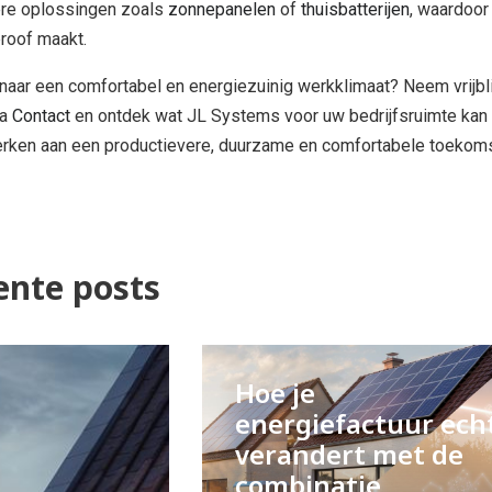
ere oplossingen zoals
zonnepanelen
of
thuisbatterijen
, waardoor
proof maakt.
naar een comfortabel en energiezuinig werkklimaat? Neem vrijbl
ia
Contact
en ontdek wat JL Systems voor uw bedrijfsruimte kan
rken aan een productievere, duurzame en comfortabele toekoms
ente posts
Hoe je
energiefactuur ech
verandert met de
combinatie