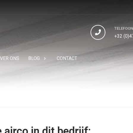
TELEFOO
+32 (0)4
VER ONS
BLOG
CONTACT
 airco in dit bedrijf: