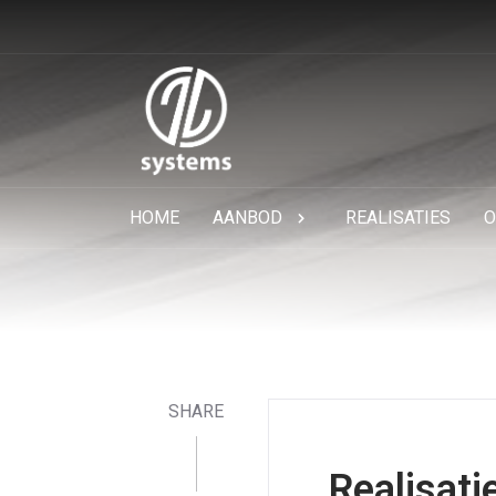
HOME
AANBOD
REALISATIES
O
SHARE
Realisatie