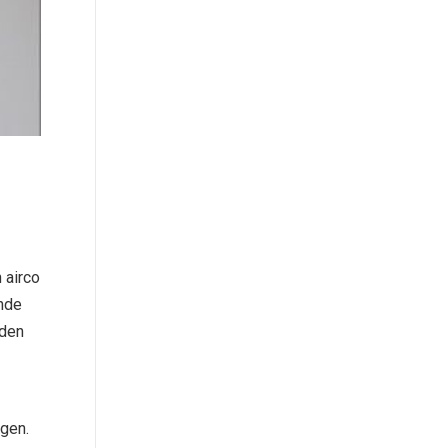
 airco
ende
eden
ngen.