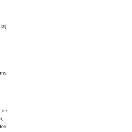
s
bij
ems.
t de
n,
ten