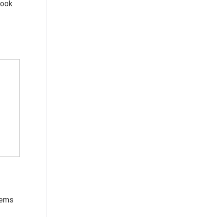
 ook
tems