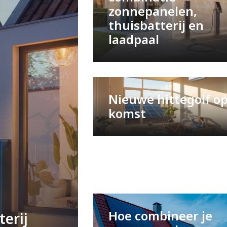
zonnepanelen,
thuisbatterij en
laadpaal
Nieuwe hittegolf o
komst
Hoe combineer je
terij