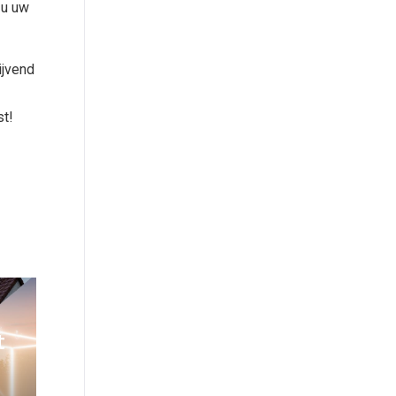
 u uw
ijvend
t!
t