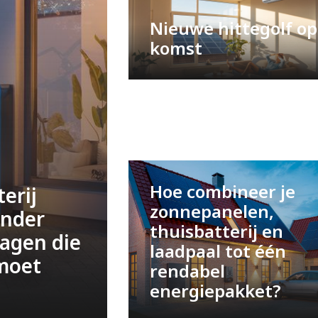
Nieuwe hittegolf op
komst
Hoe combineer je
erij
zonnepanelen,
onder
thuisbatterij en
vragen die
laadpaal tot één
 moet
rendabel
energiepakket?