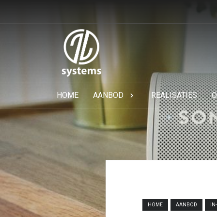
HOME
AANBOD
REALISATIES
O
HOME
AANBOD
IN