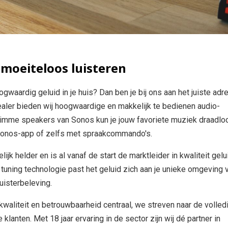
 moeiteloos luisteren
ogwaardig geluid in je huis? Dan ben je bij ons aan het juiste adr
ler bieden wij hoogwaardige en makkelijk te bedienen audio-
limme speakers van Sonos kun je jouw favoriete muziek draadlo
 Sonos-app of zelfs met spraakcommando's.
jk helder en is al vanaf de start de marktleider in kwaliteit gelu
 tuning technologie past het geluid zich aan je unieke omgeving 
luisterbeleving.
kwaliteit en betrouwbaarheid centraal, we streven naar de volled
klanten. Met 18 jaar ervaring in de sector zijn wij dé partner in