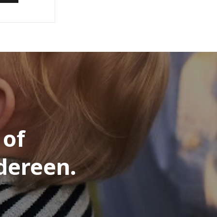
 of
dereen.