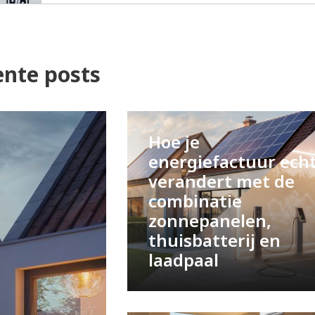
ente posts
Hoe je
energiefactuur ech
verandert met de
combinatie
zonnepanelen,
thuisbatterij en
laadpaal