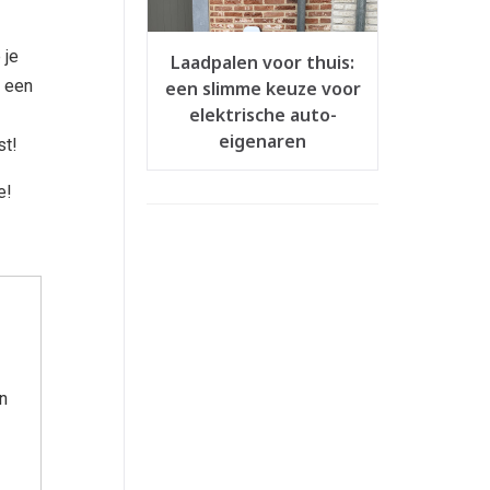
 je
Laadpalen voor thuis:
r een
een slimme keuze voor
elektrische auto-
eigenaren
st!
e!
n