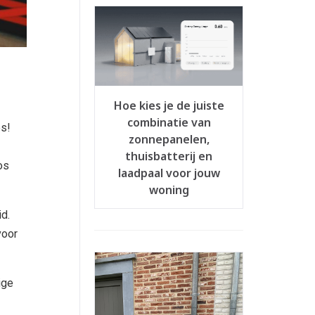
Hoe kies je de juiste
combinatie van
es!
zonnepanelen,
thuisbatterij en
os
laadpaal voor jouw
woning
id.
voor
ige