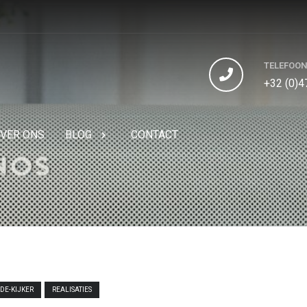
TELEFOO
+32 (0)4
VER ONS
BLOG
CONTACT
-DE-KIJKER
REALISATIES