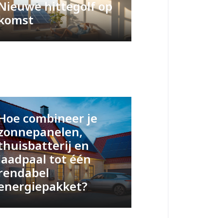
Nieuwe hittegolf op
komst
Hoe combineer je
zonnepanelen,
thuisbatterij en
laadpaal tot één
rendabel
energiepakket?