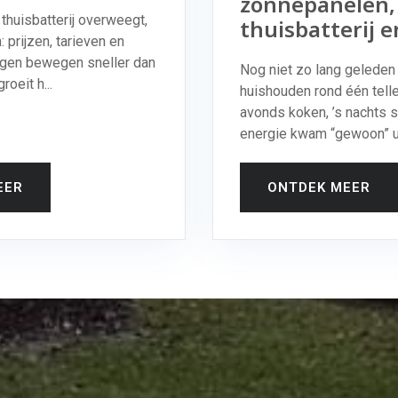
zonnepanelen,
thuisbatterij overweegt,
thuisbatterij e
 prijzen, tarieven en
ngen bewegen sneller dan
Nog niet zo lang geleden
roeit h...
huishouden rond één teller
avonds koken, ’s nachts s
energie kwam “gewoon” uit
EER
ONTDEK MEER