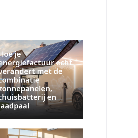
Hoe je
energiefactuur echt
verandert met de
combinatie
zonnepanelen,
thuisbatterij en
laadpaal