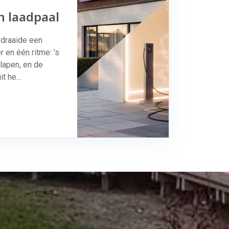
n laadpaal
 draaide een
 en één ritme: ’s
lapen, en de
 he...