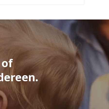
 of
dereen.